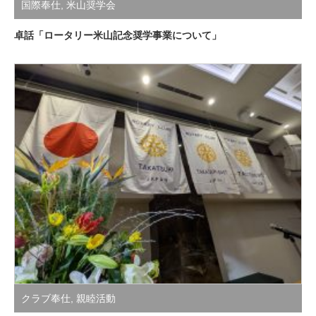
国際奉仕
,
米山奨学会
卓話「ロータリー米山記念奨学事業について」
クラブ奉仕
,
親睦活動