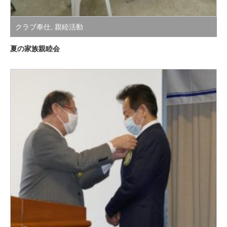
クラブ奉仕
,
親睦活動
夏の家族親睦会