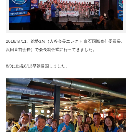
2018/８/11、総勢3名（入谷会長エレクト 白石国際奉仕委員長、
浜田直前会長）で会長就任式に行ってきました。
8/9に出発8/13早朝帰国しました。