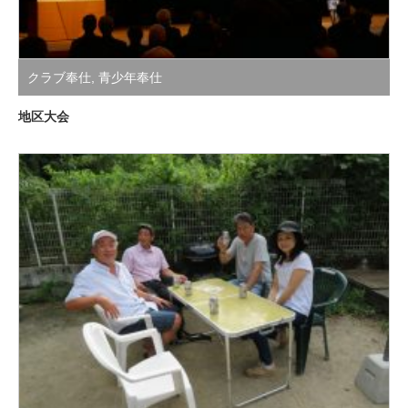
クラブ奉仕
,
青少年奉仕
地区大会