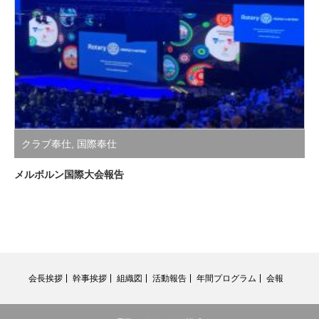
クラブ奉仕
,
国際奉仕
メルボルン国際大会報告
会長挨拶
幹事挨拶
組織図
活動報告
年間プログラム
会報