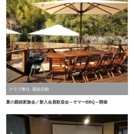
クラブ奉仕
,
親睦活動
夏の親睦家族会／新入会員歓迎会～サマーBBQ～開催