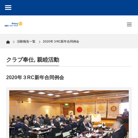
Home
活動報告一覧
2020年３RC新年合同例会
クラブ奉仕
,
親睦活動
2020年３RC新年合同例会