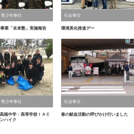
,
青少年奉仕
社会奉仕
念事業「未来塾」実施報告
環境美化推進デー
,
青少年奉仕
社会奉仕
高槻中学・高等学校ＩＡＣ
春の献血活動の呼びかけ行いました
ンハイク