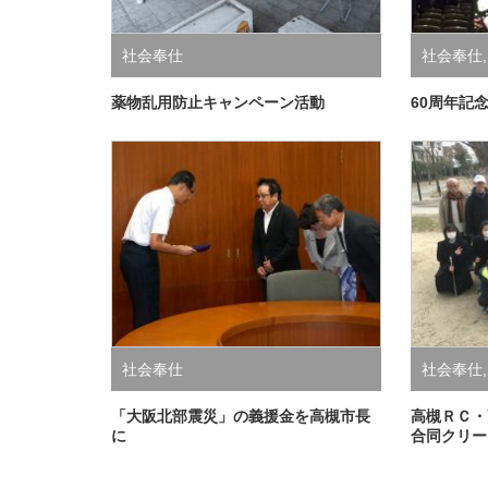
社会奉仕
社会奉仕
薬物乱用防止キャンペーン活動
60周年記
社会奉仕
社会奉仕
「大阪北部震災」の義援金を高槻市長
高槻ＲＣ・
に
合同クリー