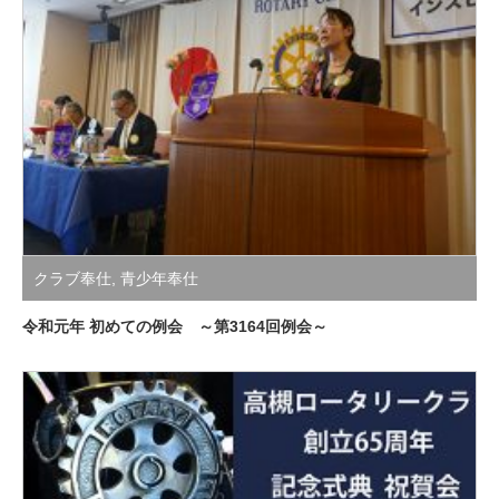
クラブ奉仕
,
青少年奉仕
令和元年 初めての例会 ～第3164回例会～