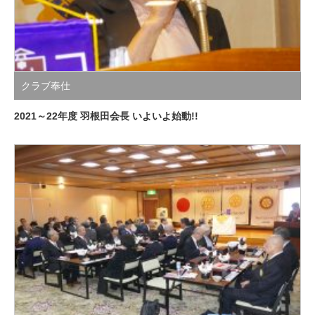
クラブ奉仕
2021～22年度 羽根田会長 いよいよ始動!!