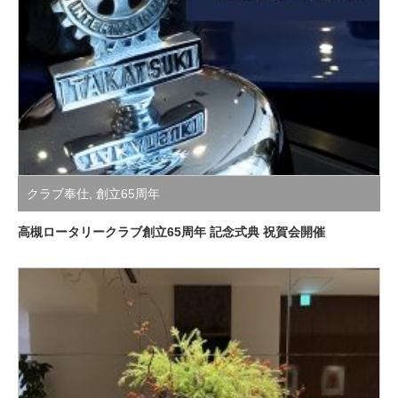
クラブ奉仕
,
創立65周年
高槻ロータリークラブ創立65周年 記念式典 祝賀会開催