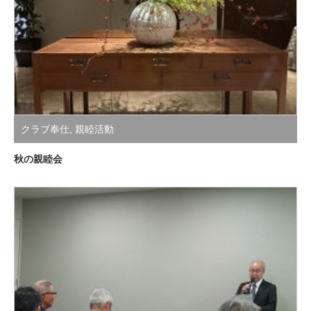
クラブ奉仕
,
親睦活動
秋の親睦会